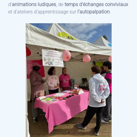
d’
animations ludiques
, de
temps d’échanges conviviaux
et d’ateliers d’apprentissage sur
l’autopalpation
.