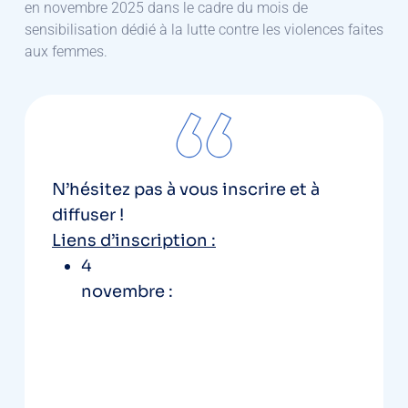
en novembre 2025 dans le cadre du mois de
sensibilisation dédié à la lutte contre les violences faites
aux femmes.
N’hésitez pas à vous inscrire et à
diffuser !
Liens d’inscription :
4
novembre :
https://events.teams.
microsoft.com/event/20235cd2-
3a9c-45cf-a146-
07156e678f44@55e984bb-c7f1-
4a37-bba9-14099d50df22