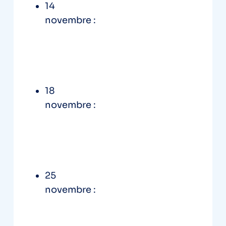
14
novembre :
https://events.teams.
microsoft.com/event/430afb35-
4527-480b-b2c4-
8de8a36b8a80@55e984bb-c7f1-
4a37-bba9-14099d50df22
18
novembre :
https://events.teams.
microsoft.com/event/70880eb6-
a665-4d70-ac87-
00f07133305c@55e984bb-c7f1-
4a37-bba9-14099d50df22
25
novembre :
https://events.teams.
microsoft.com/event/c54bd60d
-6935-4de1-9f10-