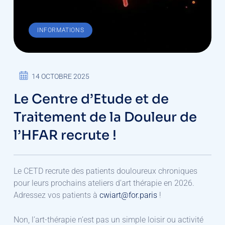
INFORMATIONS
14 OCTOBRE 2025
Le Centre d’Etude et de
Traitement de la Douleur de
l’HFAR recrute !
Le CETD recrute des patients douloureux chroniques
pour leurs prochains ateliers d’art thérapie en 2026.
Adressez vos patients à
cwiart@for.paris
!
Non, l’art-thérapie n’est pas un simple loisir ou activité