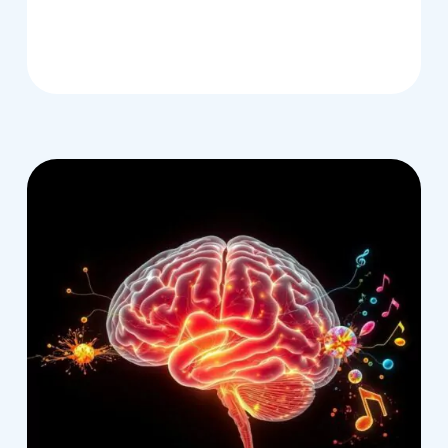
6655497980fb@55e984bb-c7f1-
4a37-bba9-14099d50df22