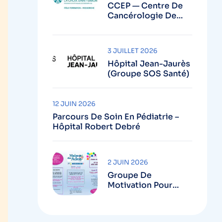
CCEP — Centre De
Cancérologie De
L’Est Parisien (GH
Diaconesses Croix
Saint-Simon – Paris)
3 JUILLET 2026
Hôpital Jean-Jaurès
(Groupe SOS Santé)
12 JUIN 2026
Parcours De Soin En Pédiatrie –
Hôpital Robert Debré
2 JUIN 2026
Groupe De
Motivation Pour
Ados En Surpoids –
Maison Des Ados
Robert Debré