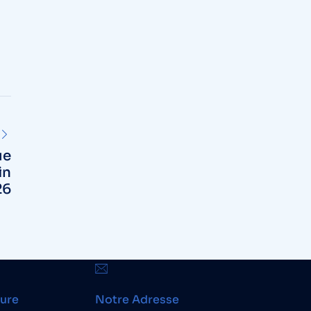
ue
in
26
ture
Notre Adresse