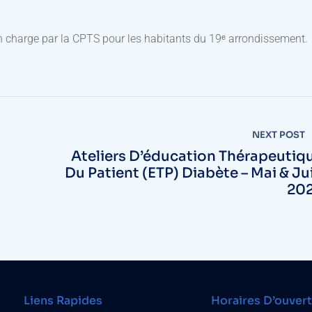
en charge par la CPTS pour les habitants du 19ᵉ arrondissement.
NEXT POST
Ateliers D’éducation Thérapeutiq
Du Patient (ETP) Diabète – Mai & Ju
20
Liens Rapides
Horaires D’ouver