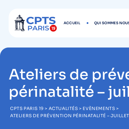
ACCUEIL
QUI SOMMES NOUS
Ateliers de prév
périnatalité – ju
CPTS PARIS 19
>
ACTUALITÉS
>
EVÈNEMENTS
>
ATELIERS DE PRÉVENTION PÉRINATALITÉ – JUILLE